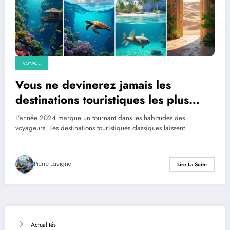
VOYAGE
Vous ne devinerez jamais les
destinations touristiques les plus
étonnantes à visiter en 2024
L’année 2024 marque un tournant dans les habitudes des
voyageurs. Les destinations touristiques classiques laissent…
Pierre Lavigne
Lire La Suite
Actualités