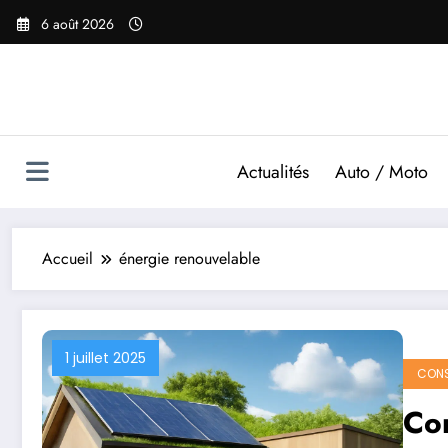
Aller
6 août 2026
au
contenu
Actualités
Auto / Moto
Accueil
énergie renouvelable
1 juillet 2025
CONS
Com