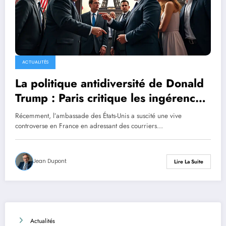
ACTUALITÉS
La politique antidiversité de Donald
Trump : Paris critique les ingérences
américaines jugées « inacceptables »
Récemment, l’ambassade des États-Unis a suscité une vive
sur les entreprises françaises
controverse en France en adressant des courriers…
Jean Dupont
Lire La Suite
Actualités