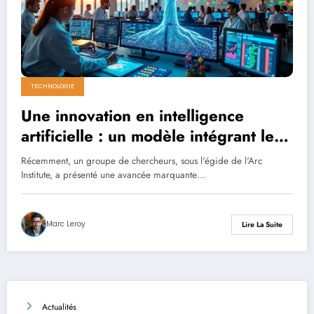
TECHNOLOGIE
Une innovation en intelligence
artificielle : un modèle intégrant le
génome de toutes les espèces
Récemment, un groupe de chercheurs, sous l'égide de l'Arc
existantes
Institute, a présenté une avancée marquante…
Marc Leroy
Lire La Suite
Actualités