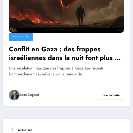
ACTUALITÉS
Conflit en Gaza : des frappes
israéliennes dans la nuit font plus de
330 victimes, selon le ministère de
Une escalation tragique des frappes à Gaza Les récents
la santé du Hamas
bombardements israéliens sur la bande de…
Jean Dupont
Lire La Suite
Actualités