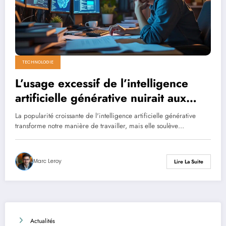
TECHNOLOGIE
L’usage excessif de l’intelligence
artificielle générative nuirait aux
compétences essentielles de pensée
La popularité croissante de l'intelligence artificielle générative
critique
transforme notre manière de travailler, mais elle soulève…
Marc Leroy
Lire La Suite
Actualités