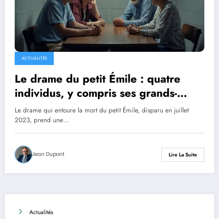
ACTUALITÉS
Le drame du petit Émile : quatre
individus, y compris ses grands-
parents, en garde à vue
Le drame qui entoure la mort du petit Émile, disparu en juillet
2023, prend une…
Jean Dupont
Lire La Suite
Actualités