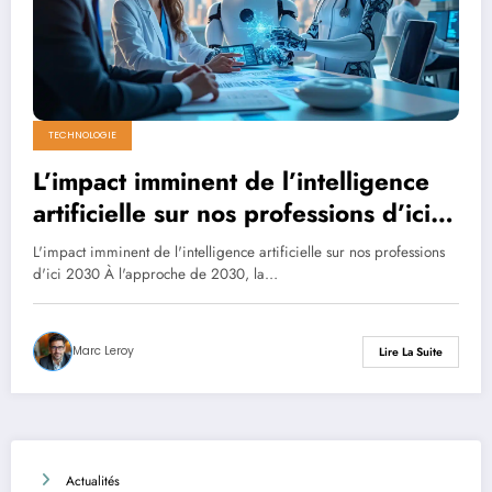
TECHNOLOGIE
L’impact imminent de l’intelligence
artificielle sur nos professions d’ici
2030 : révélations de l’étude du
L'impact imminent de l'intelligence artificielle sur nos professions
McKinsey Global Institute pour
d'ici 2030 À l'approche de 2030, la…
l’Institut de l’entreprise
Marc Leroy
Lire La Suite
Actualités