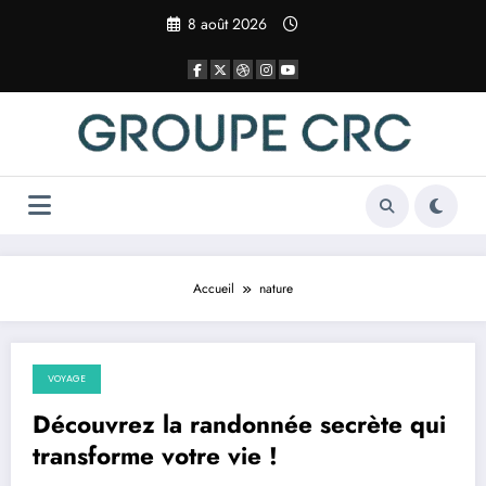
Aller
8 août 2026
au
contenu
Accueil
nature
VOYAGE
26 mars 2025
Découvrez la randonnée secrète qui
transforme votre vie !