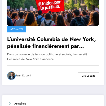
ACTUALITÉS
L’université Columbia de New York,
pénalisée financièrement par
l’administration Trump, dévoile ses
Dans un contexte de tension politique et sociale, l'université
nouvelles réformes
Columbia de New York a annoncé…
Jean Dupont
Lire La Suite
Actualités