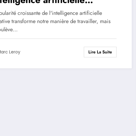
érative nuirait aux
ularité croissante de l'intelligence artificielle
pétences essentielles de
tive transforme notre manière de travailler, mais
soulève…
sée critique
Lire La Suite
arc Leroy