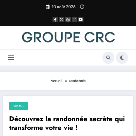
Aller
10 août 2026
au
contenu
Accueil
randonnée
VOYAGE
26 mars 2025
Découvrez la randonnée secrète qui
transforme votre vie !