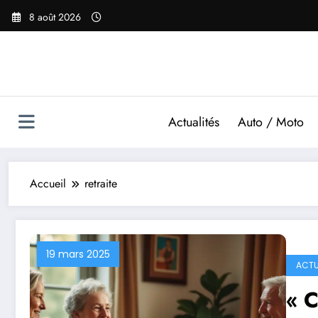
Aller
8 août 2026
au
contenu
Actualités
Auto / Moto
Accueil
retraite
19 mars 2025
ACTU
« C