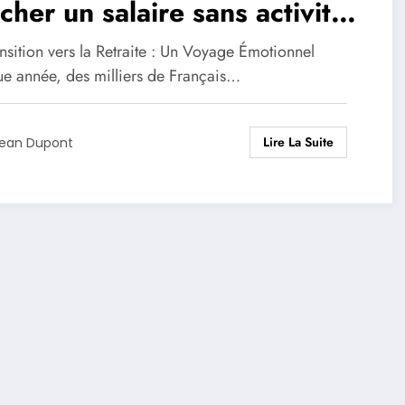
cher un salaire sans activité
 : trois néo-retraités
nsition vers la Retraite : Un Voyage Émotionnel
tagent leur expérience
e année, des milliers de Français…
leversante de la transition
Lire La Suite
s la retraite.
ean Dupont