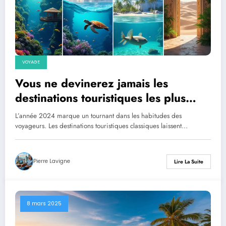
VOYAGE
Vous ne devinerez jamais les
destinations touristiques les plus
étonnantes à visiter en 2024
L’année 2024 marque un tournant dans les habitudes des
voyageurs. Les destinations touristiques classiques laissent…
Pierre Lavigne
Lire La Suite
8 mars 2025