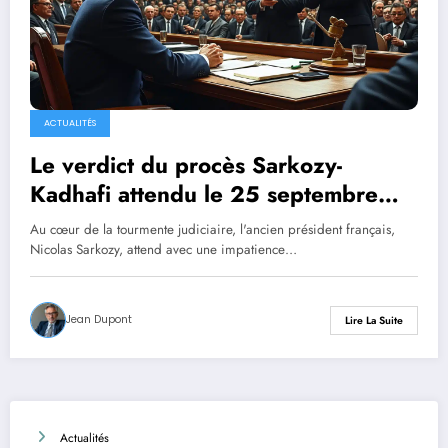
ACTUALITÉS
Le verdict du procès Sarkozy-
Kadhafi attendu le 25 septembre
pour l’ancien président
Au cœur de la tourmente judiciaire, l'ancien président français,
Nicolas Sarkozy, attend avec une impatience…
Jean Dupont
Lire La Suite
Actualités