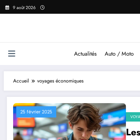
Aller
9 août 2026
au
contenu
Actualités
Auto / Moto
Accueil
voyages économiques
25 février 2025
VOY
Les