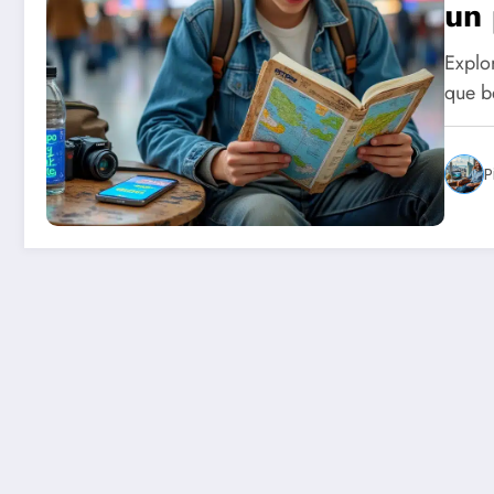
un 
Explo
que b
P