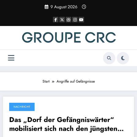
Zum
9 August 2026
Inhalt
springen
Start
Angriffe auf Gefängnisse
NACHRICHT
17 April 2025
Das „Dorf der Gefängniswärter“
mobilisiert sich nach den jüngsten