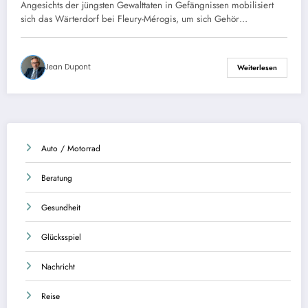
Angriffen auf die Gefängnisse in der
Angesichts der jüngsten Gewalttaten in Gefängnissen mobilisiert
Nähe von Fleury-Mérogis.
sich das Wärterdorf bei Fleury-Mérogis, um sich Gehör…
Jean Dupont
Weiterlesen
Auto / Motorrad
Beratung
Gesundheit
Glücksspiel
Nachricht
Reise