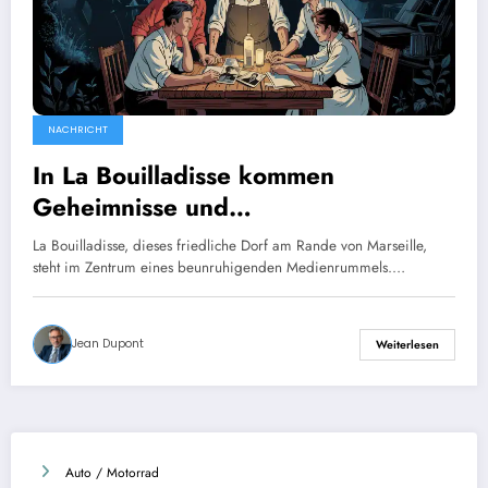
NACHRICHT
In La Bouilladisse kommen
Geheimnisse und
Familiengeheimnisse ans Licht.
La Bouilladisse, dieses friedliche Dorf am Rande von Marseille,
steht im Zentrum eines beunruhigenden Medienrummels.…
Jean Dupont
Weiterlesen
Auto / Motorrad