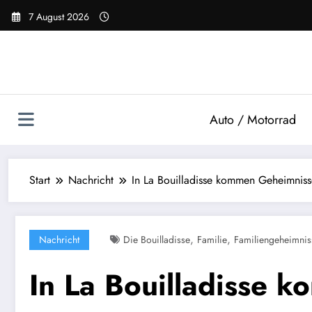
Zum
7 August 2026
Inhalt
springen
Auto / Motorrad
Start
Nachricht
In La Bouilladisse kommen Geheimniss
,
,
Nachricht
Die Bouilladisse
Familie
Familiengeheimnis
In La Bouilladisse 