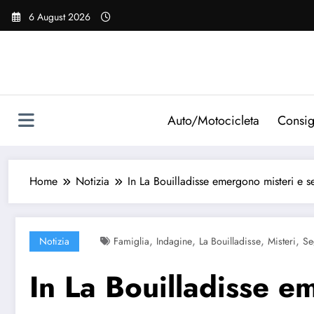
Vai
6 August 2026
al
contenuto
Auto/Motocicleta
Consig
Home
Notizia
In La Bouilladisse emergono misteri e se
,
,
,
,
Notizia
Famiglia
Indagine
La Bouilladisse
Misteri
Se
In La Bouilladisse e