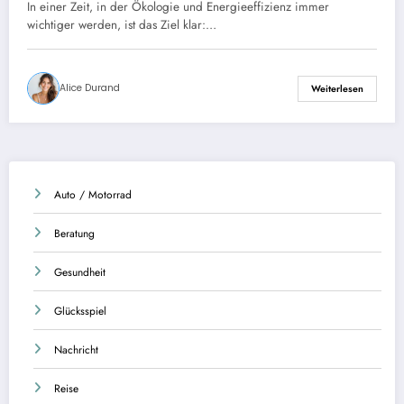
und ökologisches Zuhause
In einer Zeit, in der Ökologie und Energieeffizienz immer
wichtiger werden, ist das Ziel klar:…
Alice Durand
Weiterlesen
Auto / Motorrad
Beratung
Gesundheit
Glücksspiel
Nachricht
Reise