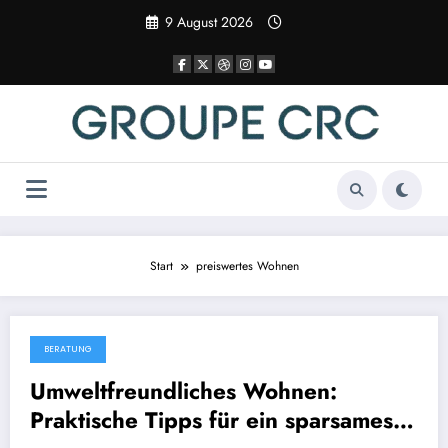
Zum
9 August 2026
Inhalt
springen
Start
preiswertes Wohnen
BERATUNG
8 December 2025
Umweltfreundliches Wohnen:
Praktische Tipps für ein sparsames