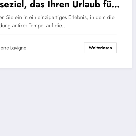
seziel, das Ihren Urlaub für
mer verändern wird!
n Sie ein in ein einzigartiges Erlebnis, in dem die
dung antiker Tempel auf die…
Weiterlesen
ierre Lavigne