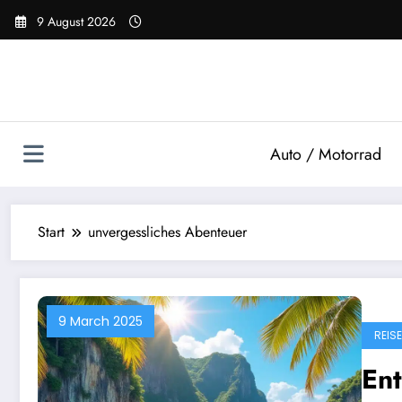
Zum
9 August 2026
Inhalt
springen
Auto / Motorrad
Start
unvergessliches Abenteuer
9 March 2025
REISE
En