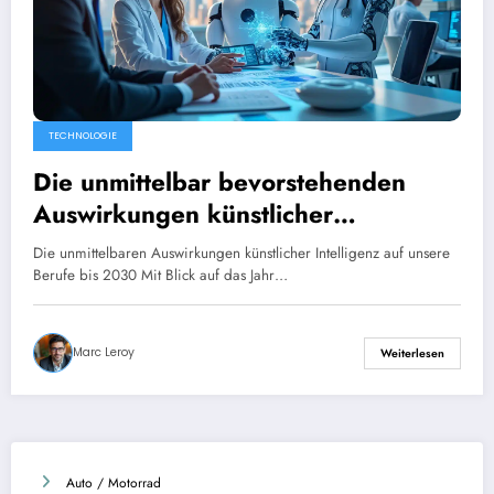
TECHNOLOGIE
Die unmittelbar bevorstehenden
Auswirkungen künstlicher
Intelligenz auf unsere Berufe bis
Die unmittelbaren Auswirkungen künstlicher Intelligenz auf unsere
2030: Erkenntnisse aus der Studie
Berufe bis 2030 Mit Blick auf das Jahr…
des McKinsey Global Institute für
das Institut de l’Entreprise
Marc Leroy
Weiterlesen
Auto / Motorrad