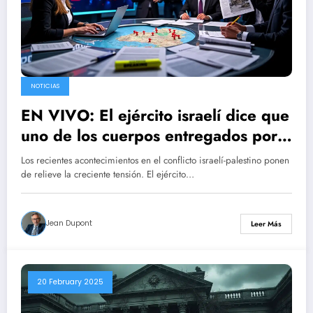
NOTICIAS
EN VIVO: El ejército israelí dice que
uno de los cuerpos entregados por
Hamas no coincide con Shiri Bibas,
Los recientes acontecimientos en el conflicto israelí-palestino ponen
mientras que se ha confirmado la
de relieve la creciente tensión. El ejército…
identidad de los otros tres restos.
Jean Dupont
Leer Más
20 February 2025