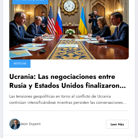
NOTICIAS
Ucrania: Las negociaciones entre
Rusia y Estados Unidos finalizaron
en Riad; siga las últimas noticias.
Las tensiones geopolíticas en torno al conflicto de Ucrania
continúan intensificándose mientras persisten las conversaciones…
Jean Dupont
Leer Más