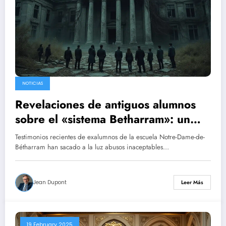
NOTICIAS
Revelaciones de antiguos alumnos
sobre el «sistema Betharram»: un
templo de violencia y una trituradora
Testimonios recientes de exalumnos de la escuela Notre-Dame-de-
de inocencia
Bétharram han sacado a la luz abusos inaceptables…
Jean Dupont
Leer Más
19 February 2025