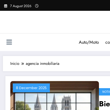
Saltar
7 August 2026
al
contenido
Auto/Moto
co
Inicio
agencia inmobiliaria
8 December 2025
NOTI
Bie