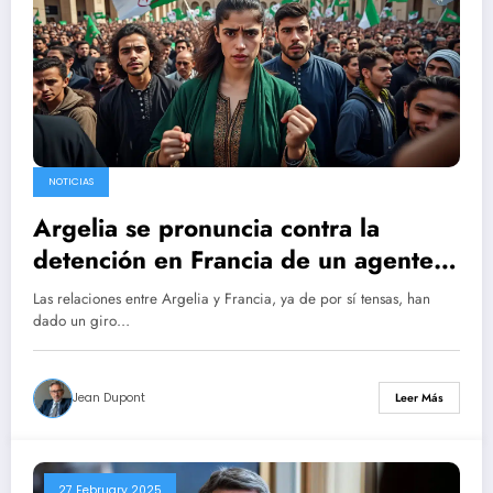
NOTICIAS
Argelia se pronuncia contra la
detención en Francia de un agente
consular sospechoso de estar
Las relaciones entre Argelia y Francia, ya de por sí tensas, han
vinculado al secuestro de Amir
dado un giro…
Boukhors
Jean Dupont
Leer Más
27 February 2025