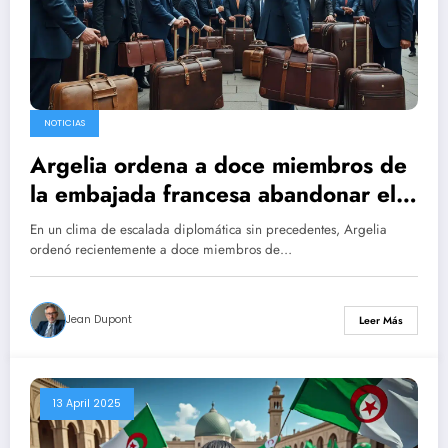
NOTICIAS
Argelia ordena a doce miembros de
la embajada francesa abandonar el
país en 48 horas, mientras París se
En un clima de escalada diplomática sin precedentes, Argelia
prepara para tomar represalias.
ordenó recientemente a doce miembros de…
Jean Dupont
Leer Más
13 April 2025