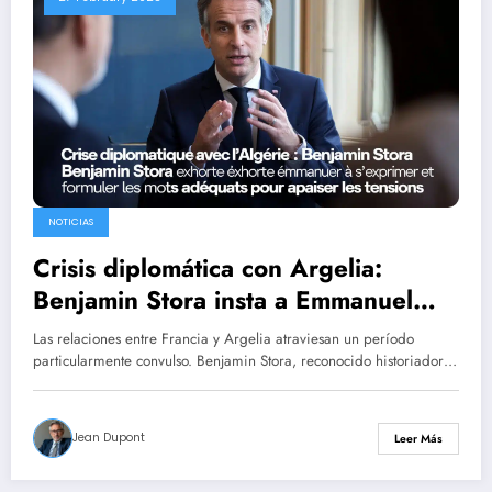
NOTICIAS
Crisis diplomática con Argelia:
Benjamin Stora insta a Emmanuel
Macron a hablar claro y usar las
Las relaciones entre Francia y Argelia atraviesan un período
palabras adecuadas para aliviar las
particularmente convulso. Benjamin Stora, reconocido historiador…
tensiones.
Jean Dupont
Leer Más