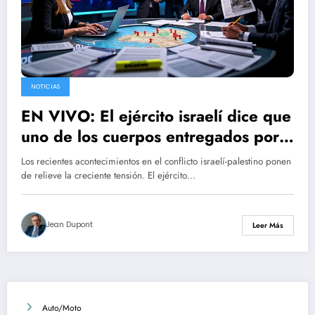
NOTICIAS
EN VIVO: El ejército israelí dice que
uno de los cuerpos entregados por
Hamas no coincide con Shiri Bibas,
Los recientes acontecimientos en el conflicto israelí-palestino ponen
mientras que se ha confirmado la
de relieve la creciente tensión. El ejército…
identidad de los otros tres restos.
Jean Dupont
Leer Más
Auto/Moto