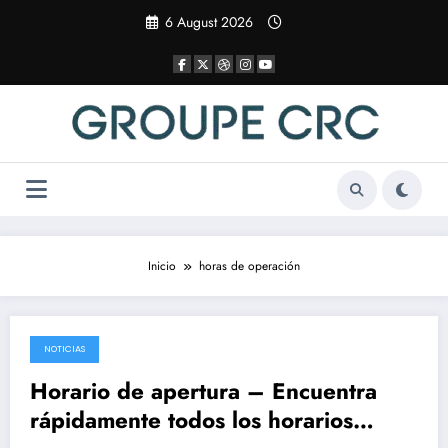
Saltar
6 August 2026
al
contenido
Inicio
horas de operación
NOTICIAS
14 January 2026
Horario de apertura – Encuentra
rápidamente todos los horarios