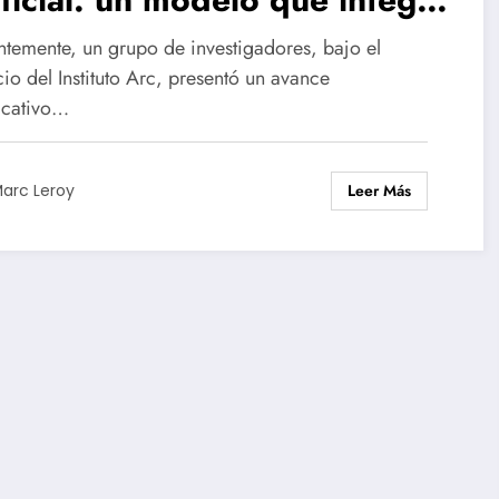
genoma de todas las
ntemente, un grupo de investigadores, bajo el
ecies existentes
io del Instituto Arc, presentó un avance
ficativo…
Leer Más
arc Leroy