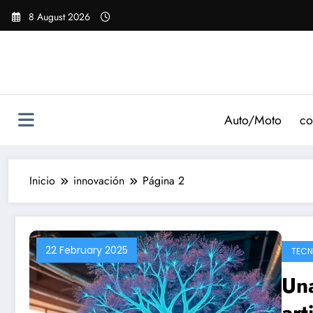
Saltar
8 August 2026
al
contenido
Auto/Moto
co
Inicio
innovación
Página 2
22 February 2025
TECN
Una
art