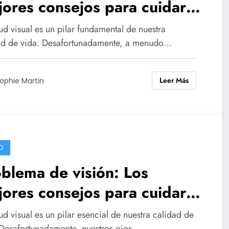
ores consejos para cuidar
 ojos
ud visual es un pilar fundamental de nuestra
ad de vida. Desafortunadamente, a menudo…
Leer Más
ophie Martin
D
blema de visión: Los
ores consejos para cuidar
 ojos
ud visual es un pilar esencial de nuestra calidad de
 Desafortunadamente, nuestros ojos…