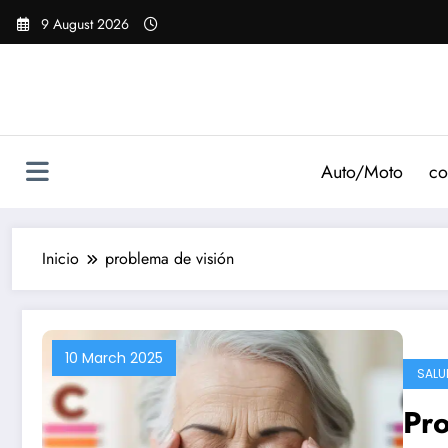
Saltar
9 August 2026
al
contenido
Auto/Moto
co
Inicio
problema de visión
10 March 2025
SALU
Pro