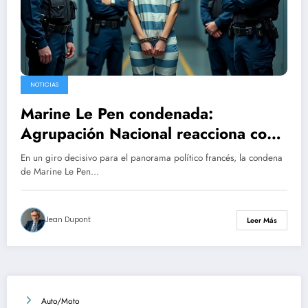
NOTICIAS
Marine Le Pen condenada:
Agrupación Nacional reacciona con
firmeza, Jordan Bardella califica la
En un giro decisivo para el panorama político francés, la condena
decisión de “desproporcionada”
de Marine Le Pen…
Jean Dupont
Leer Más
Auto/Moto