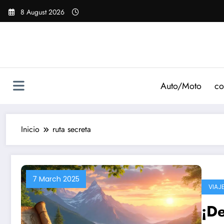
Saltar
8 August 2026
al
contenido
Auto/Moto
co
Inicio
ruta secreta
7 March 2025
VIAJ
¡De