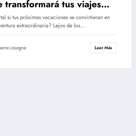
 transformará tus viajes
a siempre!
al si tus próximas vacaciones se convirtieran en
ventura extraordinaria? Lejos de los…
Leer Más
ierre Lavigne