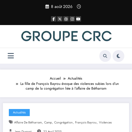
Aller
8 août 2026
au
contenu
Accueil
Actualités
La fille de François Bayrou évoque des violences subies lors d’un
camp de la congrégation liée à l’affaire de Bétharram
Actualités
,
,
,
,
Affaire De Bétharram
Camp
Congrégation
François Bayrou
Violences
Jean Dupont
23 Avril 2025