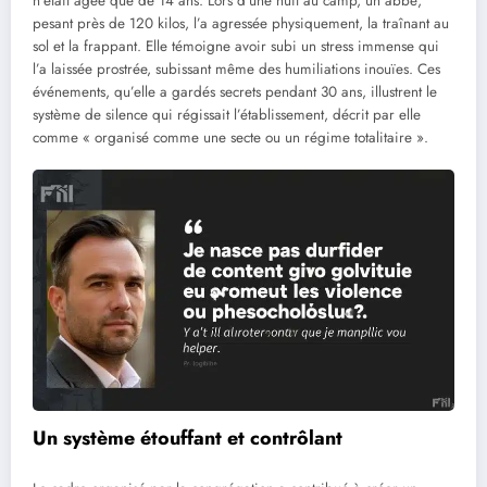
n’était âgée que de 14 ans. Lors d’une nuit au camp, un abbé,
pesant près de 120 kilos, l’a agressée physiquement, la traînant au
sol et la frappant. Elle témoigne avoir subi un stress immense qui
l’a laissée prostrée, subissant même des humiliations inouïes. Ces
événements, qu’elle a gardés secrets pendant 30 ans, illustrent le
système de silence qui régissait l’établissement, décrit par elle
comme « organisé comme une secte ou un régime totalitaire ».
Un système étouffant et contrôlant