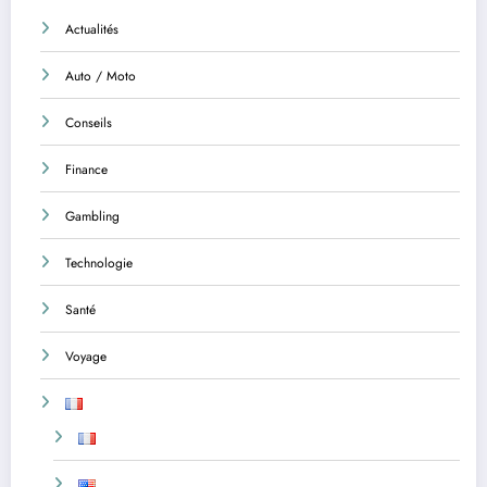
Actualités
Auto / Moto
Conseils
Finance
Gambling
Technologie
Santé
Voyage