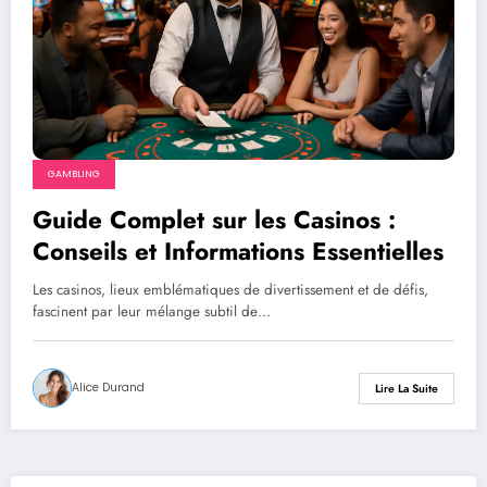
GAMBLING
Guide Complet sur les Casinos :
Conseils et Informations Essentielles
Les casinos, lieux emblématiques de divertissement et de défis,
fascinent par leur mélange subtil de…
Alice Durand
Lire La Suite