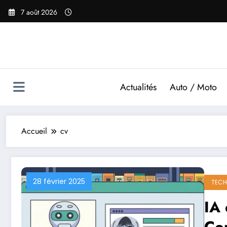
Aller
7 août 2026
au
contenu
Actualités
Auto / Moto
Accueil
cv
28 février 2025
TECH
IA 
Co