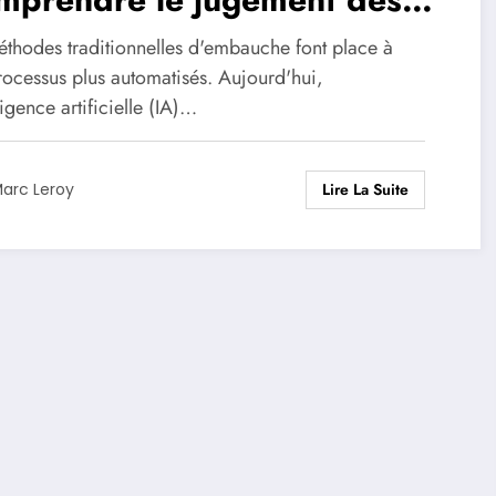
orithmes sur votre CV et les
éthodes traditionnelles d'embauche font place à
uces pour les séduire
rocessus plus automatisés. Aujourd'hui,
lligence artificielle (IA)…
Lire La Suite
arc Leroy