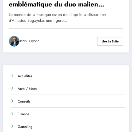
emblématique du duo malien
Amadou et Mariam
Le monde de la musique est en deuil après la disparition
d'Amadou Bagayoko, une figure…
Jean Dupont
Lire La Suite
Actualités
Auto / Moto
Conseils
Finance
Gambling