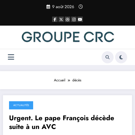
Aller
9 août 2026
au
contenu
Accueil
décès
ACTUALITÉS
22 avril 2025
Urgent. Le pape François décède
suite à un AVC