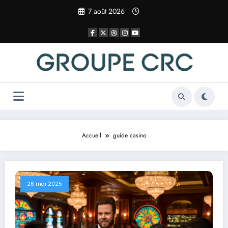
Aller
7 août 2026
au
contenu
Accueil
guide casino
26 mai 2025