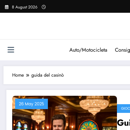
Vai
8 August 2026
al
contenuto
Auto/Motocicleta
Consig
Home
guida del casinò
26 May 2025
GIOC
Gui