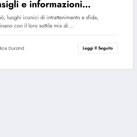
sigli e informazioni
enziali
nò, luoghi iconici di intrattenimento e sfida,
inano con il loro sottile mix di…
Leggi Il Seguito
lice Durand