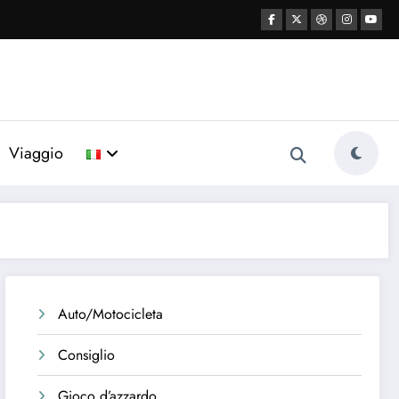
Viaggio
Auto/Motocicleta
Consiglio
Gioco d’azzardo