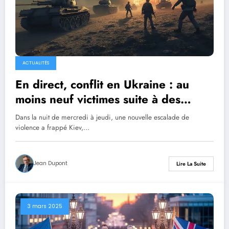
ACTUALITÉS
En direct, conflit en Ukraine : au
moins neuf victimes suite à des
bombardements nocturnes à Kiev ;
Dans la nuit de mercredi à jeudi, une nouvelle escalade de
Trump évoque un rapprochement
violence a frappé Kiev,…
possible avec Moscou
Jean Dupont
Lire La Suite
3 mars 2025