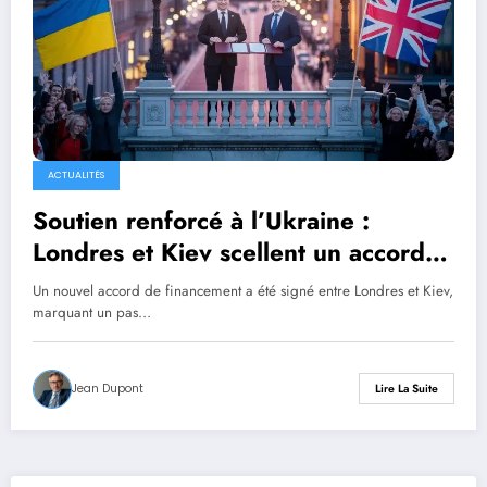
ACTUALITÉS
Soutien renforcé à l’Ukraine :
Londres et Kiev scellent un accord
de financement de 2,74 milliards
Un nouvel accord de financement a été signé entre Londres et Kiev,
d’euros pour booster les capacités
marquant un pas…
défensives
Jean Dupont
Lire La Suite