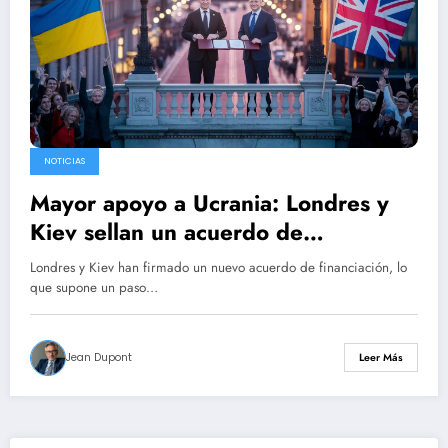
NOTICIAS
Mayor apoyo a Ucrania: Londres y
Kiev sellan un acuerdo de
financiación de 2.740 millones de
Londres y Kiev han firmado un nuevo acuerdo de financiación, lo
euros para reforzar las capacidades
que supone un paso…
defensivas
Jean Dupont
Leer Más