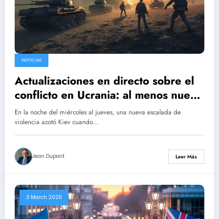
NOTICIAS
Actualizaciones en directo sobre el
conflicto en Ucrania: al menos nueve
víctimas tras los bombardeos
En la noche del miércoles al jueves, una nueva escalada de
nocturnos en Kiev; Trump sugiere un
violencia azotó Kiev cuando…
posible acercamiento con Moscú
Jean Dupont
Leer Más
3 March 2025