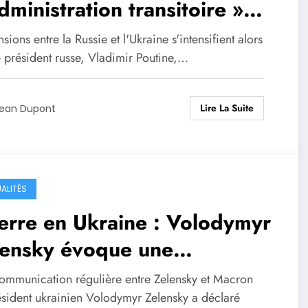
dministration transitoire »
r l’Ukraine sous la
nsions entre la Russie et l'Ukraine s'intensifient alors
pervision de l’ONU
e président russe, Vladimir Poutine,…
Lire La Suite
ean Dupont
ALITÉS
erre en Ukraine : Volodymyr
lensky évoque une
cussion constructive et
ommunication régulière entre Zelensky et Macron
verte avec Donald Trump
ésident ukrainien Volodymyr Zelensky a déclaré