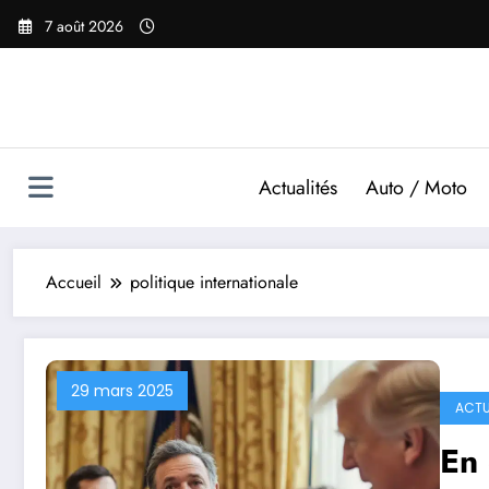
Aller
7 août 2026
au
contenu
Actualités
Auto / Moto
Accueil
politique internationale
29 mars 2025
ACTU
En 