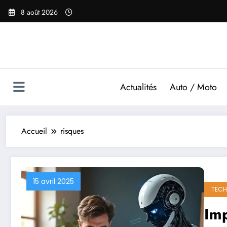
Aller
8 août 2026
au
contenu
Actualités
Auto / Moto
Accueil
risques
15 avril 2025
TECH
Imp