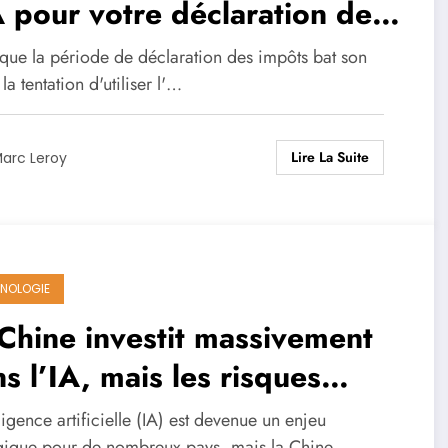
A pour votre déclaration de
venus
 que la période de déclaration des impôts bat son
 la tentation d'utiliser l'…
Lire La Suite
arc Leroy
NOLOGIE
Chine investit massivement
s l’IA, mais les risques
ne crise approchent
lligence artificielle (IA) est devenue un enjeu
égique pour de nombreux pays, mais la Chine…