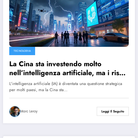
TECNOLOGIA
La Cina sta investendo molto
nell’intelligenza artificiale, ma i rischi
di una crisi si avvicinano.
L'intelligenza artificiale (IA) è diventata una questione strategica
per molti paesi, ma la Cina sta…
Marc Leroy
Leggi Il Seguito