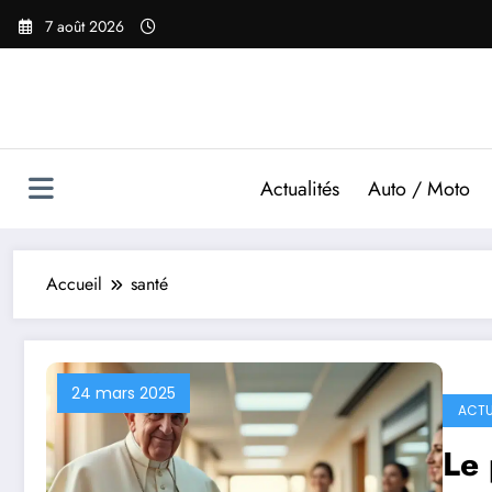
Aller
7 août 2026
au
contenu
Actualités
Auto / Moto
Accueil
santé
24 mars 2025
ACTU
Le 