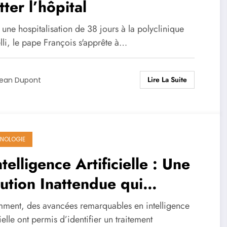
tter l’hôpital
une hospitalisation de 38 jours à la polyclinique
li, le pape François s'apprête à…
Lire La Suite
ean Dupont
NOLOGIE
ntelligence Artificielle : Une
ution Inattendue qui
nsforme le Destin d’un
ment, des avancées remarquables en intelligence
ient Atteint de Maladies
cielle ont permis d’identifier un traitement