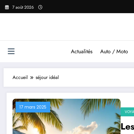
Aller
7 août 2026
au
contenu
Actualités
Auto / Moto
Accueil
séjour idéal
17 mars 2025
VOY
Les