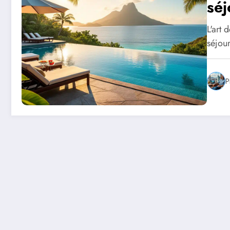
séj
L'art 
séjou
P