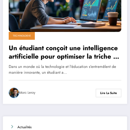
TECHNOLOGIE
Un étudiant conçoit une intelligence
artificielle pour optimiser la triche et
attire 5,3 millions de dollars
Dans un monde où la technologie et l'éducation s'entremêlent de
d’investissements
manière innovante, un étudiant a…
Marc Leroy
Lire La Suite
Actualités