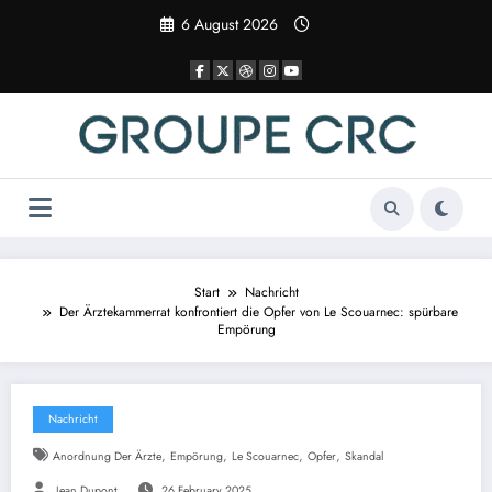
Zum
6 August 2026
Inhalt
springen
Start
Nachricht
Der Ärztekammerrat konfrontiert die Opfer von Le Scouarnec: spürbare
Empörung
Nachricht
,
,
,
,
Anordnung Der Ärzte
Empörung
Le Scouarnec
Opfer
Skandal
Jean Dupont
26 February 2025