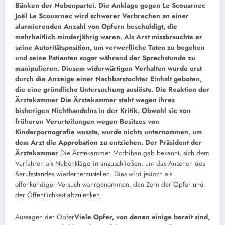
Bänken der Nebenpartei.
Die Anklage gegen Le Scouarnec
Joël Le Scouarnec wird schwerer Verbrechen an einer
alarmierenden Anzahl von Opfern beschuldigt, die
mehrheitlich minderjährig waren. Als Arzt missbrauchte er
seine Autoritätsposition, um verwerfliche Taten zu begehen
und seine Patienten sogar während der Sprechstunde zu
manipulieren. Diesem widerwärtigen Verhalten wurde erst
durch die Anzeige einer Nachbarstochter Einhalt geboten,
die eine gründliche Untersuchung auslöste.
Die Reaktion der
Ärztekammer
Die Ärztekammer steht wegen ihres
bisherigen Nichthandelns in der Kritik. Obwohl sie von
früheren Verurteilungen wegen Besitzes von
Kinderpornografie wusste, wurde nichts unternommen, um
dem Arzt die Approbation zu entziehen. Der Präsident der
Ärztekammer
Die Ärztekammer Morbihan gab bekannt, sich dem
Verfahren als Nebenklägerin anzuschließen, um das Ansehen des
Berufsstandes wiederherzustellen. Dies wird jedoch als
offenkundiger Versuch wahrgenommen, den Zorn der Opfer und
der Öffentlichkeit abzulenken.
Aussagen der Opfer
Viele Opfer, von denen einige bereit sind,