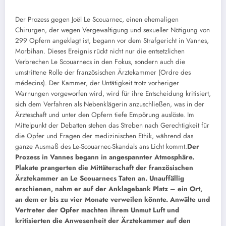
Der Prozess gegen Joël Le Scouarnec, einen ehemaligen
Chirurgen, der wegen Vergewaltigung und sexueller Nötigung von
299 Opfern angeklagt ist, begann vor dem Strafgericht in Vannes,
Morbihan. Dieses Ereignis rückt nicht nur die entsetzlichen
Verbrechen Le Scouarnecs in den Fokus, sondern auch die
umstrittene Rolle der französischen Ärztekammer (Ordre des
médecins). Der Kammer, der Untätigkeit trotz vorheriger
Warnungen vorgeworfen wird, wird für ihre Entscheidung kritisiert,
sich dem Verfahren als Nebenklägerin anzuschließen, was in der
Ärzteschaft und unter den Opfern tiefe Empörung auslöste. Im
Mittelpunkt der Debatten stehen das Streben nach Gerechtigkeit für
die Opfer und Fragen der medizinischen Ethik, während das
ganze Ausmaß des Le-Scouarnec-Skandals ans Licht kommt.
Der
Prozess in Vannes begann in angespannter Atmosphäre.
Plakate prangerten die Mittäterschaft der französischen
Ärztekammer an Le Scouarnecs Taten an. Unauffällig
erschienen, nahm er auf der Anklagebank Platz – ein Ort,
an dem er bis zu vier Monate verweilen könnte. Anwälte und
Vertreter der Opfer machten ihrem Unmut Luft und
kritisierten die Anwesenheit der Ärztekammer auf den