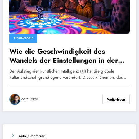
TECHNOLOGIE
Wie die Geschwindigkeit des
Wandels der Einstellungen in der
Kulturwelt gegenüber KI eine tiefe
Der Aufstieg der künstlichen Intelligenz (KI) hat die globale
Besorgnis offenbart
Kulturlandschaft grundlegend verändert. Dieses Phänomen, das…
Marc Leroy
Weiterlesen
Auto / Motorrad