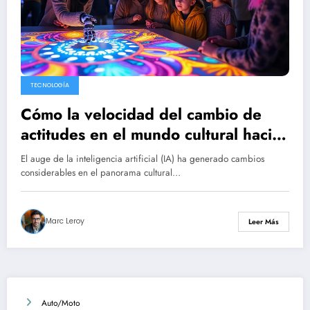
TECNOLOGÍA
Cómo la velocidad del cambio de
actitudes en el mundo cultural hacia
la IA revela una profunda
El auge de la inteligencia artificial (IA) ha generado cambios
preocupación
considerables en el panorama cultural…
Marc Leroy
Leer Más
Auto/Moto