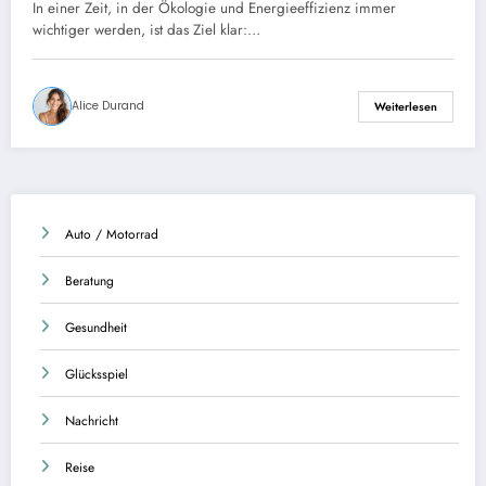
und ökologisches Zuhause
In einer Zeit, in der Ökologie und Energieeffizienz immer
wichtiger werden, ist das Ziel klar:…
Alice Durand
Weiterlesen
Auto / Motorrad
Beratung
Gesundheit
Glücksspiel
Nachricht
Reise