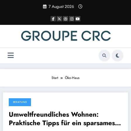
Zum
7 August 2026
Inhalt
springen
Start
Öko-Haus
BERATUNG
8 December 2025
Umweltfreundliches Wohnen:
Praktische Tipps für ein sparsames